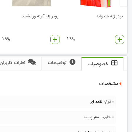
پودر ژله هندوانه
پودر ژله آلوئه ورا شیبابا
1.99
1.99
€
€
توضیحات
نظرات کاربران
خصوصیات
مشخصات
نوع:
لقمه ای
حاوی:
مغز پسته