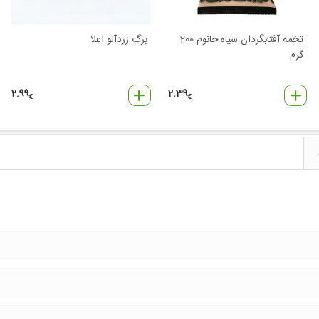
تخمه آفتابگردان سیاه خانوم 200
برگ زردآلو اعلا
گرم
2.99
2.39
€
€