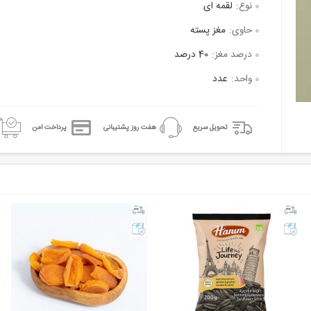
نوع:
لقمه ای
حاوی:
مغز پسته
درصد مغز:
40 درصد
واحد:
عدد
تحویل سریع
هفت روز پشتیبانی
پرداخت امن