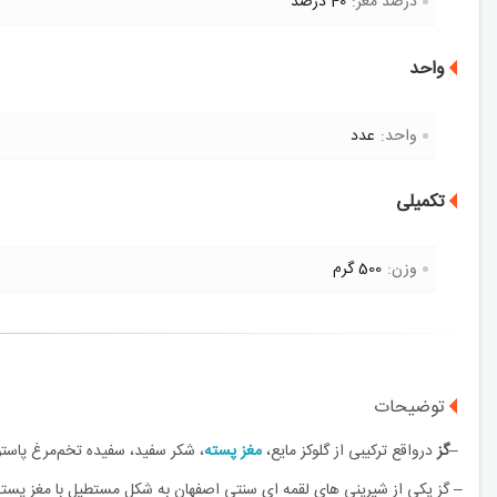
درصد مغز:
40 درصد
واحد
واحد:
عدد
تکمیلی
وزن:
500 گرم
توضیحات
–
گز
درواقع ترکیبی از گلوکز مایع،
مغز پسته
، شکر سفید، سفیده تخم‌مرغ پاست
– گز یکی از شیرینی های لقمه ای سنتی اصفهان به شکل مستطیل با مغز پسته 