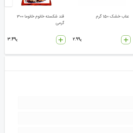
عناب خشک 150 گرم
قند شکسته خانوم خانوما 300
گرمی
3.49
2.99
€
€