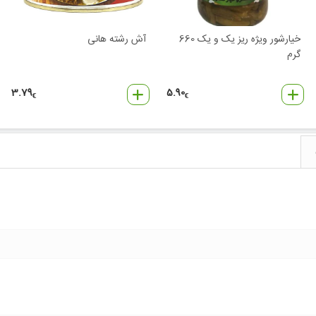
خیارشور ویژه ریز یک و یک 660
آش رشته هانی
گرم
3.79
5.90
€
€