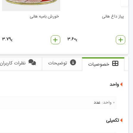
پیاز داغ هانی
خورش بامیه هانی
3.79
3.60
€
€
توضیحات
نظرات کاربران
خصوصیات
واحد
واحد:
عدد
تکمیلی