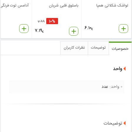
لواشک شکلاتی همپا
باسلوق قلبی شریان
آدامس توت فرنگی 
10%
7.99
6.10
7.19
€
€
توضیحات
نظرات کاربران
خصوصیات
واحد
واحد:
عدد
توضیحات