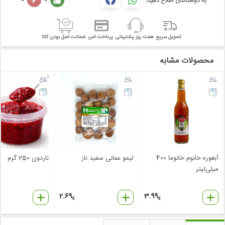
به دوستانتان اطلاع دهید:
تحویل سریع
هفت روز پشتیبانی
پرداخت امن
ضمانت اصل بودن کالا
محصولات مشابه
آبغوره خانوم خانوما 400
لیمو عمانی سفید ناز
ناردون 250 گرم
میلی‌لیتر
2.69
3.99
€
€