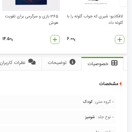
لافکادیو؛ شیری که جواب گلوله را با
365 بازی و سرگرمی برای تقویت
گلوله داد
هوش
14.50
6.00
€
€
توضیحات
نظرات کاربران
خصوصیات
مشخصات
گروه سنی:
کودک
نوع جلد:
شومیز