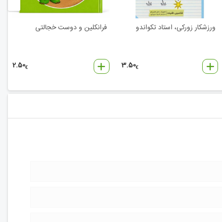
ورزشکار زورکی، استاد تکواندو
فرانکلین و دوست خجالتی
2.50
3.50
€
€