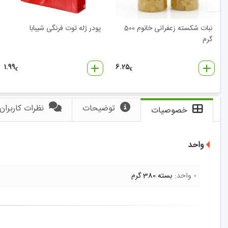
نبات شکسته زعفرانی خانوم‌ 500
پودر ژله توت‌ فرنگی شیبابا
گرم
1.99
6.25
€
€
توضیحات
نظرات کاربران
خصوصیات
واحد
واحد:
بسته 380 گرم