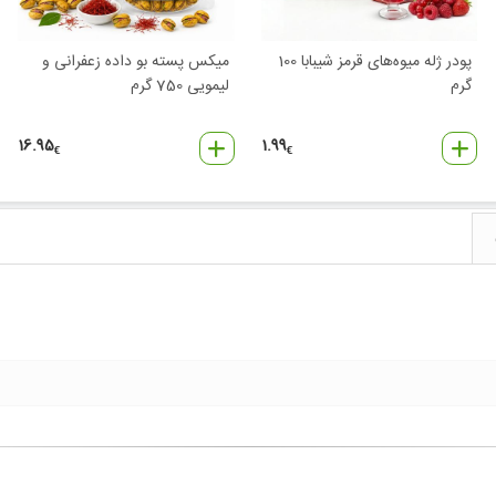
پودر ژله میوه‌های قرمز شیبابا 100
میکس پسته بو داده زعفرانی و
گرم
لیمویی 750 گرم
16.95
1.99
€
€