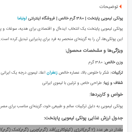
توضیحات
پولکی لیمویی پایتخت | 380 گرم خالص | فروشگاه اینترنتی
اونباما
پولکی لیمویی پایتخت یک انتخاب ایده‌آل و اقتصادی برای هدیه، سوغات و پذ
این پولکی‌ها، آن را به گزینه‌ای منحصر به فرد برای پذیرایی تبدیل کرده است.
ویژگی‌ها و مشخصات محصول:
وزن خالص:
380 گرم
ترکیبات:
شکر با خلوص بالا، عصاره خالص
زعفران
اعلا، لیموی درجه یک ایرانی
شفاف و زیبا:
طراحی خاص و تزئین با لیموی ایرانی
خواص و کاربردها:
پولکی لیمویی به دلیل ترکیبات سالم و طبیعی خود، گزینه‌ای مناسب برای مص
جدول ارزش غذایی پولکی لیمویی پایتخت:
مقدار در هر عدد (2 گرم)
انرژی (کیلوکالری)
قند (گرم)
چربی (گرم)
نمک (گرم)
ا