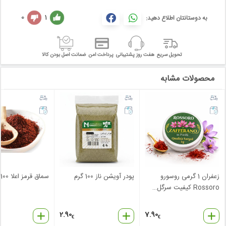
0
1
به دوستانتان اطلاع دهید:
تحویل سریع
هفت روز پشتیبانی
پرداخت امن
ضمانت اصل بودن کالا
محصولات مشابه
زعفران 1 گرمی روسورو
پودر آویشن ناز 100 گرم
سماق قرمز اعلا 100 گرم
Rossoro کیفیت سرگل
…
2.90
7.90
€
€