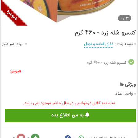
1
3 /
کنسرو شله زرد - 460 گرم
دسته بندی:
غذای آماده و نودل
برند:
سرآشپز
کنسرو شله زرد - 460 گرم
ناموجود
واحد:
عدد
متاسفانه کالای درخواستی در حال حاضر موجود نمی باشد.
به من اطلاع بده
0
0