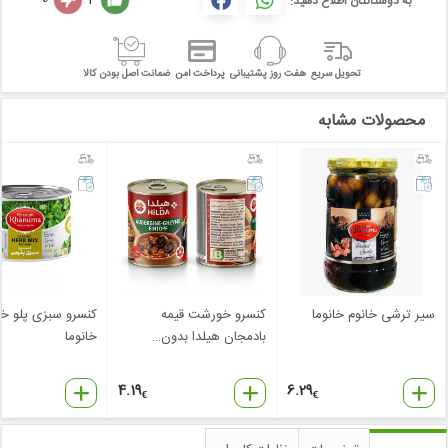
به دوستانتان اطلاع دهید:
تحویل سریع
هفت روز پشتیبانی
پرداخت امن
ضمانت اصل بودن کالا
محصولات مشابه
سیر ترشی خانوم خانوما
کنسرو خورشت قیمه
کنسرو سبزی پلو خا
بادمجان هیلدا بدون
…
خانوما
4.19
6.29
€
€