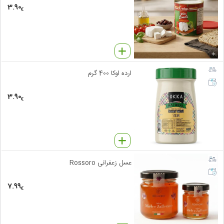
3.90
€
ارده اوکا 400 گرم
3.90
€
عسل زعفرانی Rossoro
7.99
€