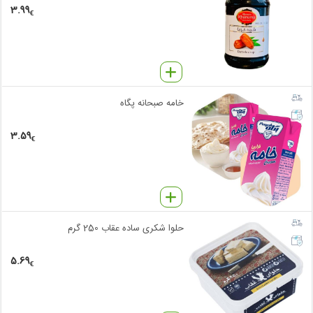
3.99
€
خامه صبحانه پگاه
3.59
€
حلوا شکری ساده عقاب 250 گرم
5.69
€