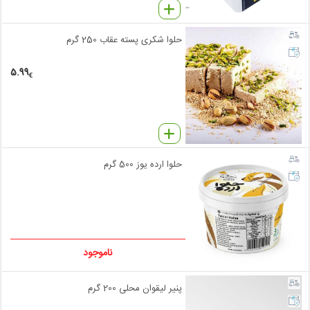
حلوا شکری پسته عقاب 250 گرم
5.99
€
حلوا ارده یوز 500 گرم
ناموجود
پنیر لیقوان محلی 200 گرم