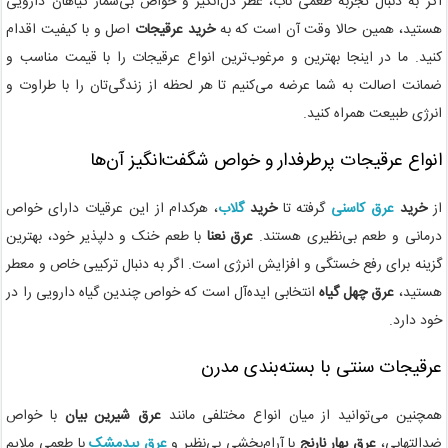
اگر به دنبال تجربه طعمی ناب، عطر دل‌انگیز و خواص بی‌شمار گیاهان دارویی
هستید، همین حالا وقت آن است که به
خرید عرقیجات
اصل و با کیفیت اقدام
کنید. ما در اینجا بهترین و مرغوب‌ترین انواع عرقیجات را با قیمت مناسب و
ضمانت اصالت به شما عرضه می‌کنیم تا هر لحظه از زندگی‌تان را با طراوت و
انرژی طبیعت همراه کنید.
انواع عرقیجات پرطرفدار و خواص شگفت‌انگیز آن‌ها
از
خرید
عرق کاسنی
گرفته تا
خرید
گلاب
، هرکدام از این عرقیات دارای خواص
درمانی و طعم بی‌نظیری هستند.
عرق نعنا
با طعم خنک و دلپذیر خود، بهترین
گزینه برای رفع خستگی و افزایش انرژی است. اگر به دنبال ترکیبی خاص و معطر
هستید،
عرق چهل گیاه
انتخابی ایده‌آل است که خواص چندین گیاه دارویی را در
خود دارد.
عرقیجات سنتی با بسته‌بندی مدرن
همچنین می‌توانید از میان انواع مختلفی مانند
عرق شیرین بیان
با خواص
ضدالتهابی،
عرق بهار نارنج
با آرام‌بخشی بی‌نظیر و
عرق بیدمشک
با طعمی ملایم