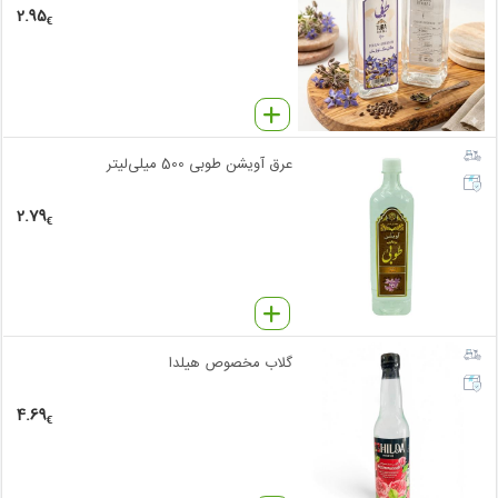
2.95
€
عرق آویشن طوبی 500 میلی‌لیتر
2.79
€
گلاب مخصوص هیلدا
4.69
€