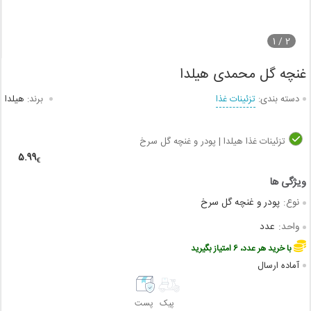
1
2 /
غنچه گل محمدی هیلدا
دسته بندی:
تزئینات غذا
برند:
هیلدا
تزئینات غذا هیلدا | پودر و غنچه گل سرخ
5.99
€
نوع:
پودر و غنچه گل سرخ
واحد:
عدد
با خرید هر عدد، 6 امتیاز بگیرید
آماده ارسال
پیک
پست