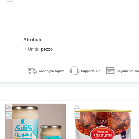
Unità:
pezzo
Consegna rapida
Supporto 7/7
pagamento sic