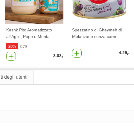
Kashk Pito Aromatizzato
Spezzatino di Gheymeh di
all'Aglio, Pepe e Menta
Melanzane senza carne
…
20%
3.79
4.29
€
3.03
€
 degli utenti