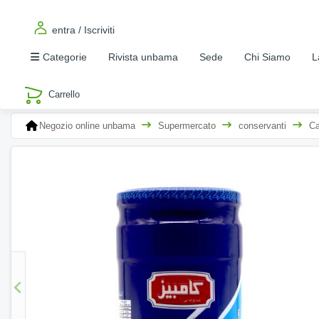
entra / Iscriviti
Categorie
Rivista unbama
Sede
Chi Siamo
L
Negozio online unbama
Supermercato
conservanti
Ca