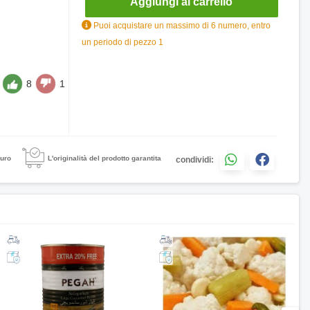
Aggiungi al carrello
Puoi acquistare un massimo di 6 numero, entro
un periodo di pezzo 1
8
1
uro
L'originalità del prodotto garantita
condividi: