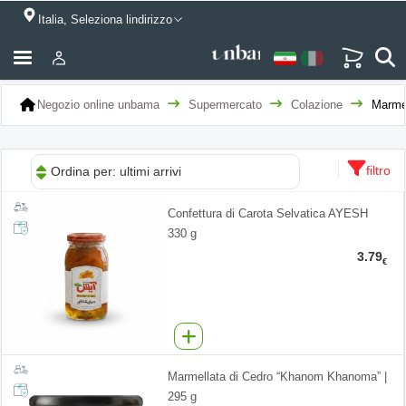
Italia, Seleziona lindirizzo
Negozio online unbama
Supermercato
Colazione
Marme
filtro
Ordina per: ultimi arrivi
Confettura di Carota Selvatica AYESH
330 g
3.79
€
Marmellata di Cedro “Khanom Khanoma” |
295 g