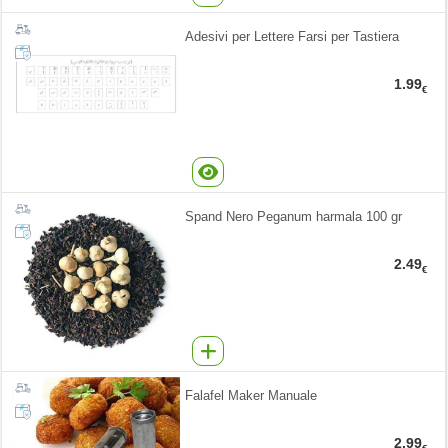
Adesivi per Lettere Farsi per Tastiera
1.99
€
Spand Nero Peganum harmala 100 gr
2.49
€
Falafel Maker Manuale
2.99