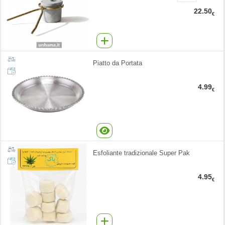
22.50
€
Piatto da Portata
4.99
€
Esfoliante tradizionale Super Pak
4.95
€