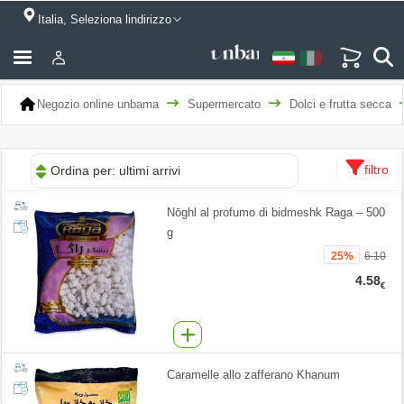
Italia, Seleziona lindirizzo
Negozio online unbama
Supermercato
Dolci e frutta secca
filtro
Ordina per: ultimi arrivi
Nōghl al profumo di bidmeshk Raga – 500
g
25%
6.10
4.58
€
Caramelle allo zafferano Khanum