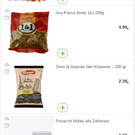
Uva Passa Verde 1&1-200g
4.99
€
Semi di Girasole Neri Khanoom – 200 gr
2.39
€
Pistacchi Akbari allo Zafferano