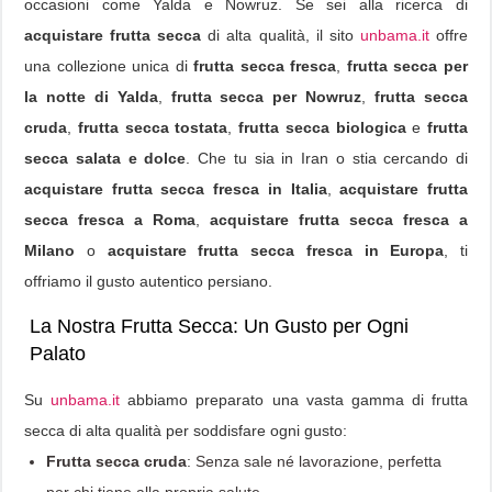
occasioni come Yalda e Nowruz. Se sei alla ricerca di
acquistare frutta secca
di alta qualità, il sito
unbama.it
offre
una collezione unica di
frutta secca fresca
,
frutta secca per
la notte di Yalda
,
frutta secca per Nowruz
,
frutta secca
cruda
,
frutta secca tostata
,
frutta secca biologica
e
frutta
secca salata e dolce
. Che tu sia in Iran o stia cercando di
acquistare frutta secca fresca in Italia
,
acquistare frutta
secca fresca a Roma
,
acquistare frutta secca fresca a
Milano
o
acquistare frutta secca fresca in Europa
, ti
offriamo il gusto autentico persiano.
La Nostra Frutta Secca: Un Gusto per Ogni
Palato
Su
unbama.it
abbiamo preparato una vasta gamma di frutta
secca di alta qualità per soddisfare ogni gusto:
Frutta secca cruda
: Senza sale né lavorazione, perfetta
per chi tiene alla propria salute.