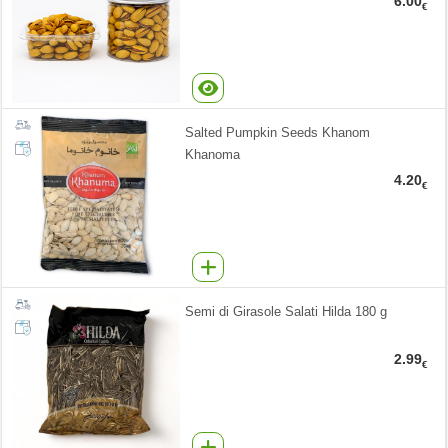
6.00
€
Salted Pumpkin Seeds Khanom
Khanoma
4.20
€
Semi di Girasole Salati Hilda 180 g
2.99
€