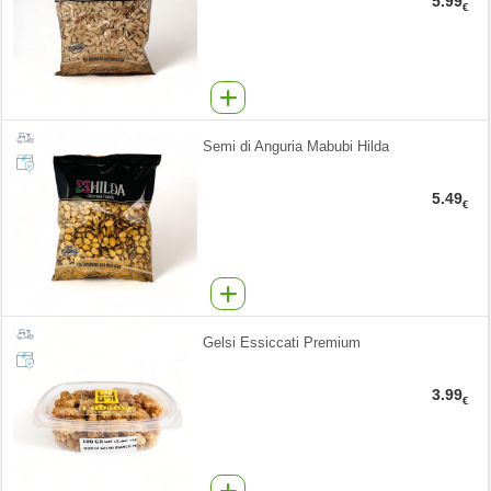
5.99
€
Semi di Anguria Mabubi Hilda
5.49
€
Gelsi Essiccati Premium
3.99
€