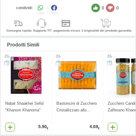
0
0
condividi:
Consegna rapida
Supporto 7/7
pagamento sicuro
L'originalità del prodotto garantita
Prodotti Simili
Nabat Shaakhei Sefid
Bastoncini di Zucchero
Zucchero Candit
"Khanom Khanoma"
Cristallizzato allo
…
Zafferano Khan
5.90
4.69
€
€