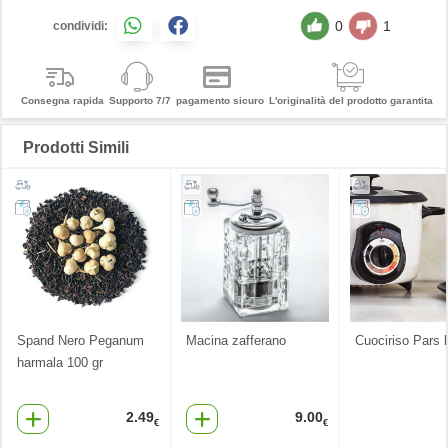
0
1
condividi:
Consegna rapida
Supporto 7/7
pagamento sicuro
L'originalità del prodotto garantita
Prodotti Simili
Spand Nero Peganum
Macina zafferano
Cuociriso Pars 
harmala 100 gr
2.49
9.00
€
€