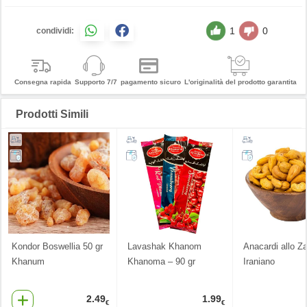
1
0
condividi:
Consegna rapida
Supporto 7/7
pagamento sicuro
L'originalità del prodotto garantita
Prodotti Simili
Kondor Boswellia 50 gr
Lavashak Khanom
Anacardi allo Z
Khanum
Khanoma – 90 gr
Iraniano
2.49
1.99
€
€