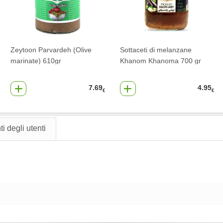
Zeytoon Parvardeh (Olive
Sottaceti di melanzane
marinate) 610gr
Khanom Khanoma 700 gr
7.69
4.95
€
€
 degli utenti