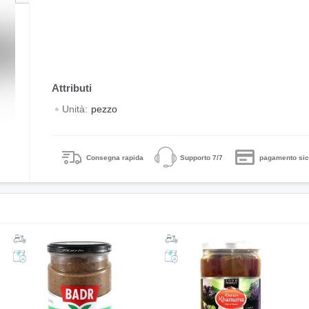
Unità:
pezzo
Consegna rapida
Supporto 7/7
pagamento sic