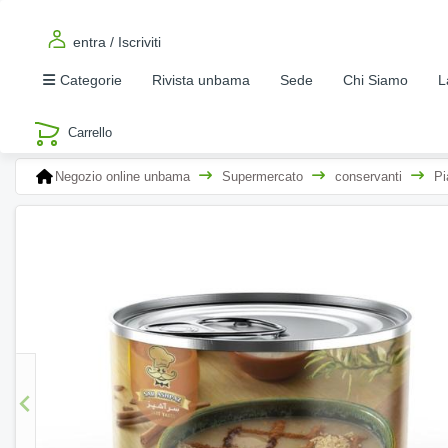
entra / Iscriviti
Categorie
Rivista unbama
Sede
Chi Siamo
L
Negozio online unbama
Supermercato
conservanti
Pi