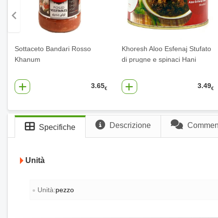
Sottaceto Bandari Rosso
Khoresh Aloo Esfenaj Stufato
Khanum
di prugne e spinaci Hani
3.65
3.49
€
€
Descrizione
Commenti
Specifiche
Unità
Unità:
pezzo