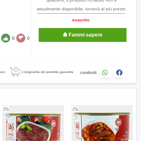
attualmente disponibile, tornerà al più presto
esaurito
Fammi sapere
0
0
uro
L'originalità del prodotto garantita
condividi: