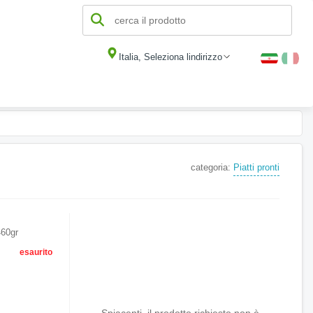
Italia, Seleziona lindirizzo
categoria:
Piatti pronti
460gr
esaurito
Spiacenti, il prodotto richiesto non è