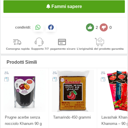
Fammi sapere
2
0
condividi:
Consegna rapida
Supporto 7/7
pagamento sicuro
L'originalità del prodotto garantita
Prodotti Simili
Prugne acerbe senza
Tamarindo 450 grammi
Lavashak Kha
nocciolo Khanum 90 g
Khanoma – 90 g