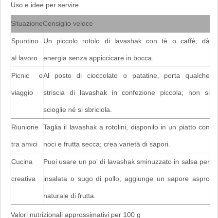
Uso e idee per servire
Situazione
Consiglio veloce
Spuntino
Un piccolo rotolo di lavashak con tè o caffè; dà
al lavoro
energia senza appiccicare in bocca.
Picnic o
Al posto di cioccolato o patatine, porta qualche
viaggio
striscia di lavashak in confezione piccola; non si
scioglie né si sbriciola.
Riunione
Taglia il lavashak a rotolini, disponilo in un piatto con
tra amici
noci e frutta secca; crea varietà di sapori.
Cucina
Puoi usare un po' di lavashak sminuzzato in salsa per
creativa
insalata o sugo di pollo; aggiunge un sapore aspro
naturale di frutta.
Valori nutrizionali approssimativi per 100 g