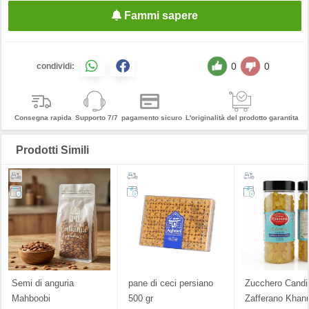
Fammi sapere
0
0
condividi:
Consegna rapida
Supporto 7/7
pagamento sicuro
L'originalità del prodotto garantita
Prodotti Simili
Semi di anguria
pane di ceci persiano
Zucchero Candit
Mahboobi
500 gr
Zafferano Khan