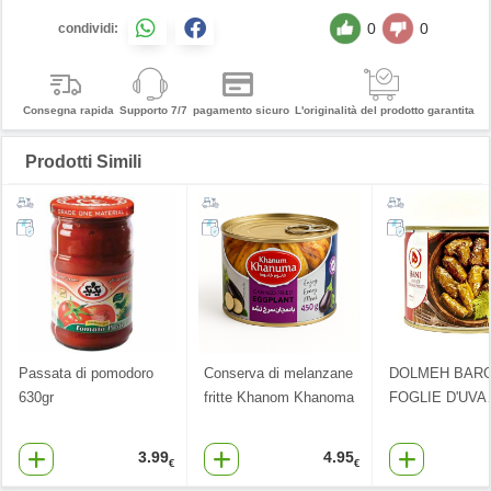
0
0
condividi:
Consegna rapida
Supporto 7/7
pagamento sicuro
L'originalità del prodotto garantita
Prodotti Simili
Passata di pomodoro
Conserva di melanzane
DOLMEH BARG
630gr
fritte Khanom Khanoma
FOGLIE D'UVA
3.99
4.95
€
€