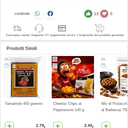
13
0
condividi:
Consegna rapida
Supporto 7/7
pagamento sicuro
L'originalità del prodotto garantita
Prodotti Simili
Tamarindo 450 grammi
Cheetoz Chips al
Mix di Pistacchi
Peperoncino 140 g
al Barbecue 750
2.79
2.45
€
€