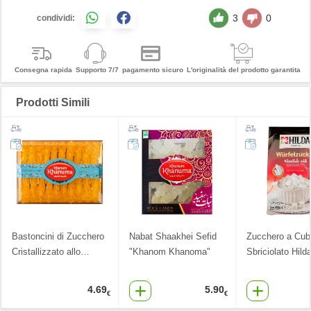
3
0
condividi:
Consegna rapida
Supporto 7/7
pagamento sicuro
L'originalità del prodotto garantita
Prodotti Simili
Bastoncini di Zucchero
Nabat Shaakhei Sefid
Zucchero a Cube
Cristallizzato allo
…
"Khanom Khanoma"
Sbriciolato Hild
4.69
5.90
€
€