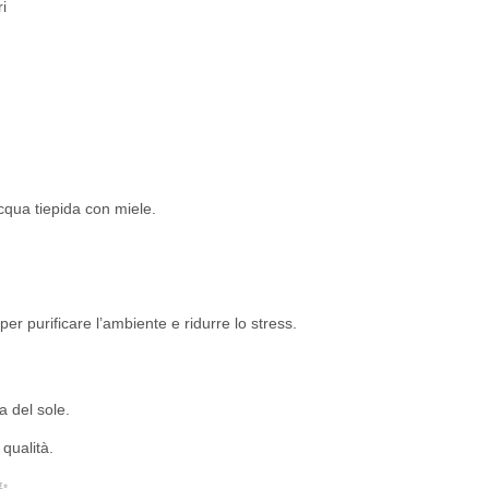
ri
cqua tiepida con miele.
er purificare l’ambiente e ridurre lo stress.
a del sole.
qualità.
✨