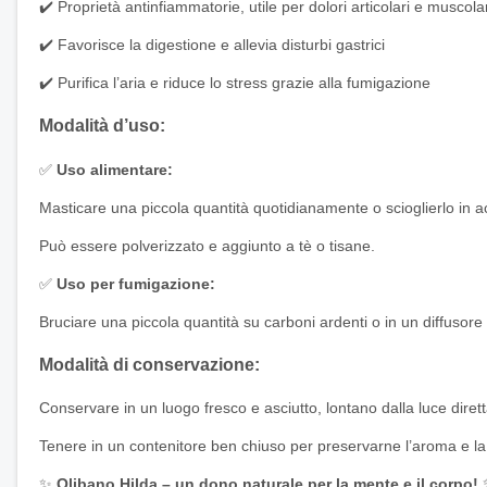
✔️ Proprietà antinfiammatorie, utile per dolori articolari e muscola
✔️ Favorisce la digestione e allevia disturbi gastrici
✔️ Purifica l’aria e riduce lo stress grazie alla fumigazione
Modalità d’uso:
✅
Uso alimentare:
Masticare una piccola quantità quotidianamente o scioglierlo in a
Può essere polverizzato e aggiunto a tè o tisane.
✅
Uso per fumigazione:
Bruciare una piccola quantità su carboni ardenti o in un diffusore p
Modalità di conservazione:
Conservare in un luogo fresco e asciutto, lontano dalla luce dirett
Tenere in un contenitore ben chiuso per preservarne l’aroma e la 
✨
Olibano Hilda – un dono naturale per la mente e il corpo!