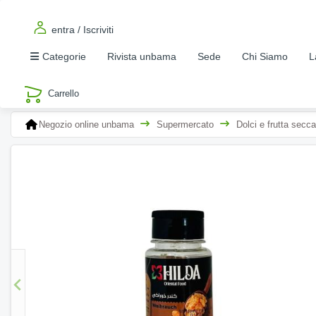
entra / Iscriviti
Categorie
Rivista unbama
Sede
Chi Siamo
L
Negozio online unbama
Supermercato
Dolci e frutta secca