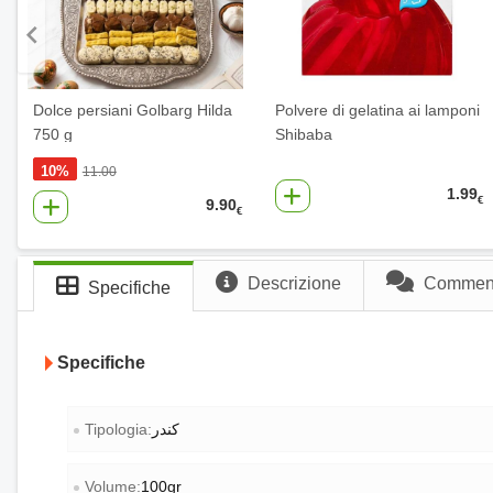
Dolce persiani Golbarg Hilda
Polvere di gelatina ai lamponi
750 g
Shibaba
10%
11.00
1.99
€
9.90
€
Descrizione
Commenti
Specifiche
Specifiche
Tipologia:
کندر
Volume:
100gr