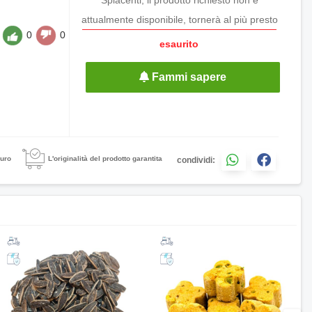
attualmente disponibile, tornerà al più presto
0
0
esaurito
Fammi sapere
uro
L'originalità del prodotto garantita
condividi: