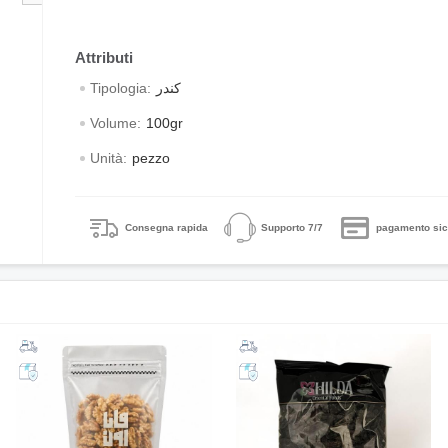
Tipologia:
کندر
Volume:
100gr
Unità:
pezzo
Consegna rapida
Supporto 7/7
pagamento sic