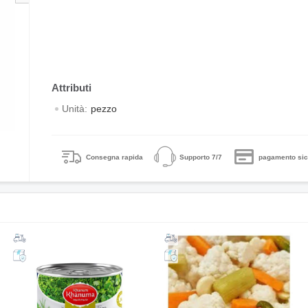
Unità:
pezzo
Consegna rapida
Supporto 7/7
pagamento sic