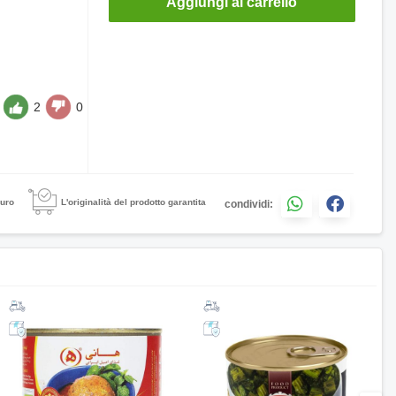
Aggiungi al carrello
2
0
uro
L'originalità del prodotto garantita
condividi: