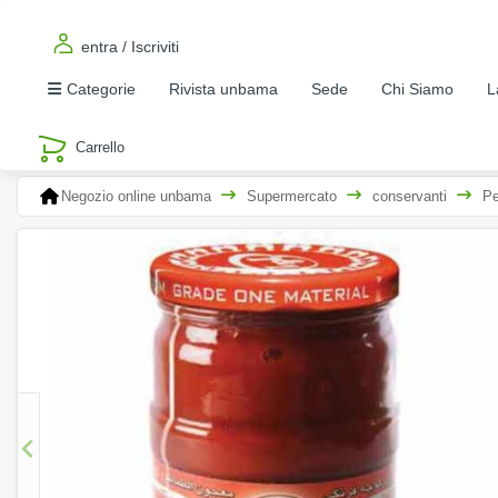
entra / Iscriviti
Categorie
Rivista unbama
Sede
Chi Siamo
L
Negozio online unbama
Supermercato
conservanti
Pe