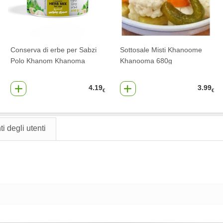
Conserva di erbe per Sabzi
Sottosale Misti Khanoome
Polo Khanom Khanoma
Khanooma 680g
4.19
3.99
€
€
 degli utenti