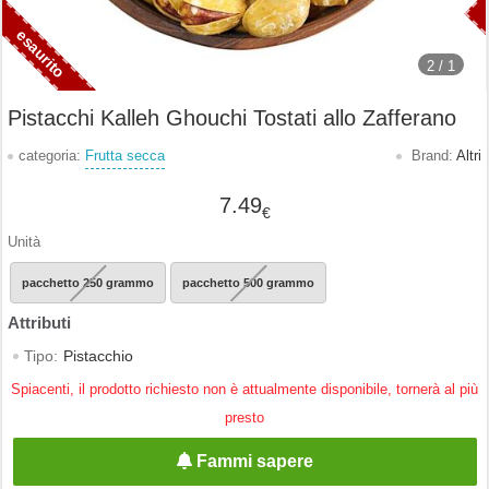
2 /
1
Pistacchi Kalleh Ghouchi Tostati allo Zafferano
categoria:
Frutta secca
Brand:
Altri
7.49
€
Unità
pacchetto 250 grammo
pacchetto 500 grammo
Tipo:
Pistacchio
Spiacenti, il prodotto richiesto non è attualmente disponibile, tornerà al più
presto
Fammi sapere