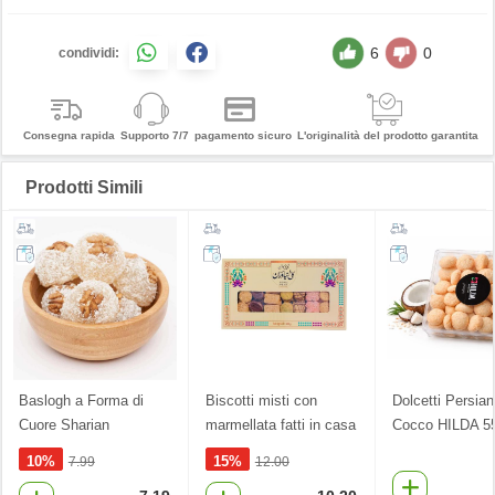
6
0
condividi:
Consegna rapida
Supporto 7/7
pagamento sicuro
L'originalità del prodotto garantita
Prodotti Simili
Baslogh a Forma di
Biscotti misti con
Dolcetti Persiani
Cuore Sharian
marmellata fatti in casa
Cocco HILDA 5
10%
15%
7.99
12.00