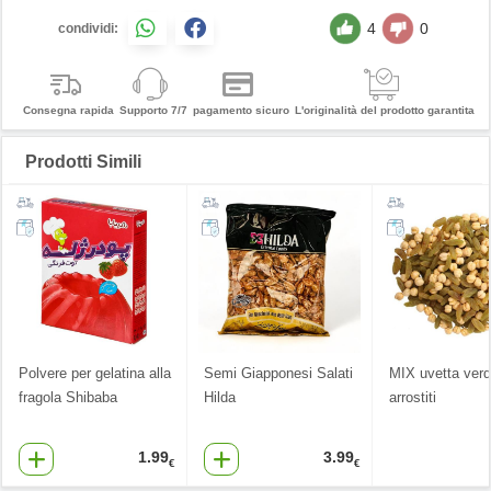
4
0
condividi:
Consegna rapida
Supporto 7/7
pagamento sicuro
L'originalità del prodotto garantita
Prodotti Simili
Polvere per gelatina alla
Semi Giapponesi Salati
MIX uvetta verd
fragola Shibaba
Hilda
arrostiti
1.99
3.99
€
€