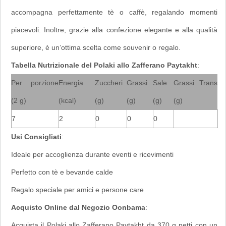
accompagna perfettamente tè o caffè, regalando momenti
piacevoli. Inoltre, grazie alla confezione elegante e alla qualità
superiore, è un’ottima scelta come souvenir o regalo.
Tabella Nutrizionale del Polaki allo Zafferano Paytakht
:
Per porzione
Energia
Zuccheri
Grassi
Sale
Grassi Trans
(2 g)
(kcal)
(g)
(g)
(g)
(g)
7
2
0
0
0
Usi Consigliati
:
Ideale per accoglienza durante eventi e ricevimenti
Perfetto con tè e bevande calde
Regalo speciale per amici e persone care
Acquisto Online dal Negozio Oonbama
:
Acquista il Polaki allo Zafferano Paytakht da 370 g netti con un