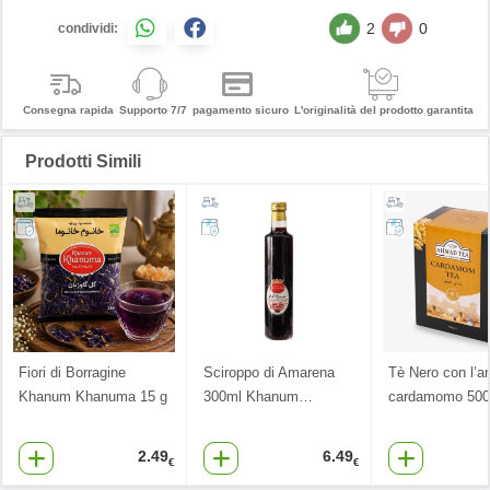
2
0
condividi:
Consegna rapida
Supporto 7/7
pagamento sicuro
L'originalità del prodotto garantita
Prodotti Simili
Fiori di Borragine
Sciroppo di Amarena
Tè Nero con l’a
Khanum Khanuma 15 g
300ml Khanum
…
cardamomo 500
2.49
6.49
€
€