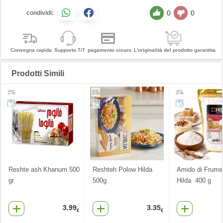
0
0
condividi:
Consegna rapida
Supporto 7/7
pagamento sicuro
L'originalità del prodotto garantita
Prodotti Simili
Reshte ash Khanum 500
Reshteh Polow Hilda
Amido di Frume
gr
500g
Hilda 400 g
3.99
3.35
€
€