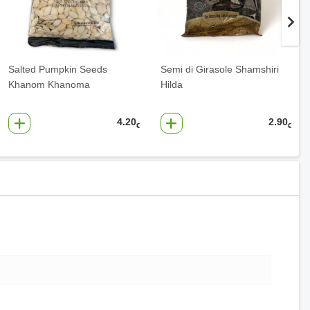
Salted Pumpkin Seeds
Semi di Girasole Shamshiri
Khanom Khanoma
Hilda
4.20
2.90
€
€