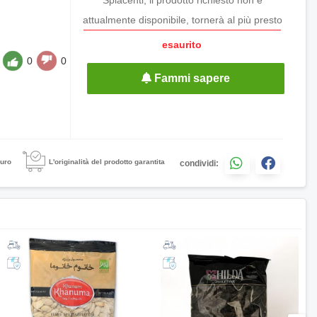
attualmente disponibile, tornerà al più presto
esaurito
0
0
Fammi sapere
uro
L'originalità del prodotto garantita
condividi: