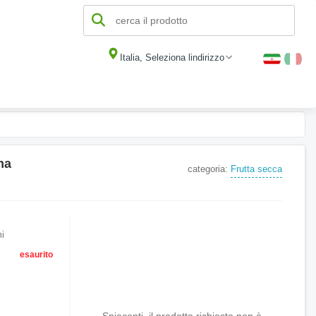
Italia, Seleziona lindirizzo
ma
categoria:
Frutta secca
i
esaurito
Spiacenti, il prodotto richiesto non è