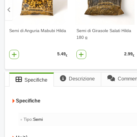
Semi di Anguria Mabubi Hilda
Semi di Girasole Salati Hilda
180 g
5.49
2.99
€
€
Descrizione
Commenti
Specifiche
Specifiche
Tipo:
Semi