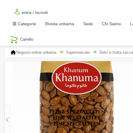
entra / Iscriviti
Categorie
Rivista unbama
Sede
Chi Siamo
L
Negozio online unbama
Supermercato
Dolci e frutta secca