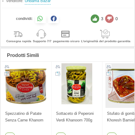
venditore:
Unbama Bazar
3
0
condividi:
Consegna rapida
Supporto 7/7
pagamento sicuro
L'originalità del prodotto garantita
Prodotti Simili
Spezzatino di Patate
Sottaceto di Peperoni
Stufato di gomb
Senza Carne Khanom
Verdi Khanoom 700g
Khoresh Bamieh