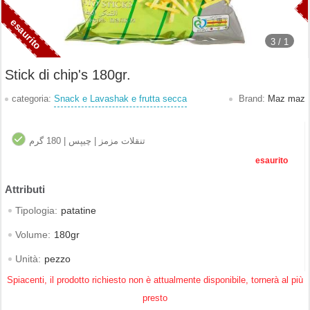
3 /
1
Stick di chip's 180gr.
categoria:
Snack e Lavashak e frutta secca
Brand:
Maz maz
تنقلات مزمز | چیپس | 180 گرم
esaurito
Tipologia:
patatine
Volume:
180gr
Unità:
pezzo
Spiacenti, il prodotto richiesto non è attualmente disponibile, tornerà al più
presto