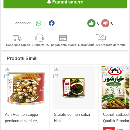
Fammi sapere
0
0
condividi:
Consegna rapida
Supporto 7/7
pagamento sicuro
L'originalità del prodotto garantita
Prodotti Simili
Ash Reshteh zuppa
Stufato qormeh sabzi
Cetrioli sottace
persiana di verdure,
…
Hani
Qualità Standar