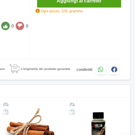
Aggiungi al carrello
Ogni pezzo, 100, grammo
0
0
uro
L'originalità del prodotto garantita
condividi: