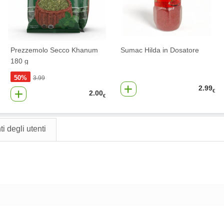
Prezzemolo Secco Khanum
Sumac Hilda in Dosatore
180 g
50%
3.99
2.99
€
2.00
€
 degli utenti