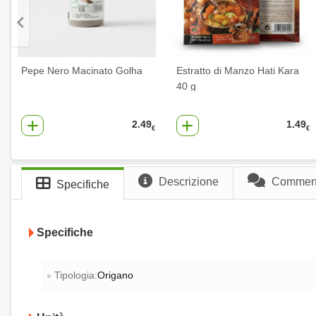
Pepe Nero Macinato Golha
Estratto di Manzo Hati Kara
40 g
2.49
1.49
€
€
Descrizione
Commenti
Specifiche
Specifiche
Tipologia:
Origano