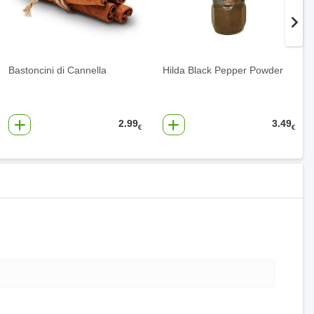
Bastoncini di Cannella
Hilda Black Pepper Powder
2.99
3.49
€
€