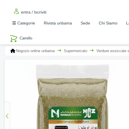
entra / Iscriviti
Categorie
Rivista unbama
Sede
Chi Siamo
L
Negozio online unbama
Supermercato
Verdure essiccate 