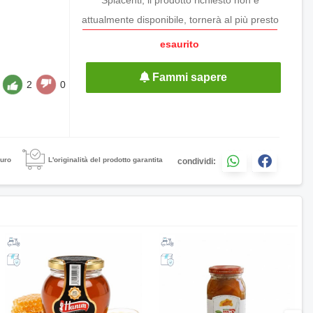
attualmente disponibile, tornerà al più presto
esaurito
Fammi sapere
2
0
uro
L'originalità del prodotto garantita
condividi: