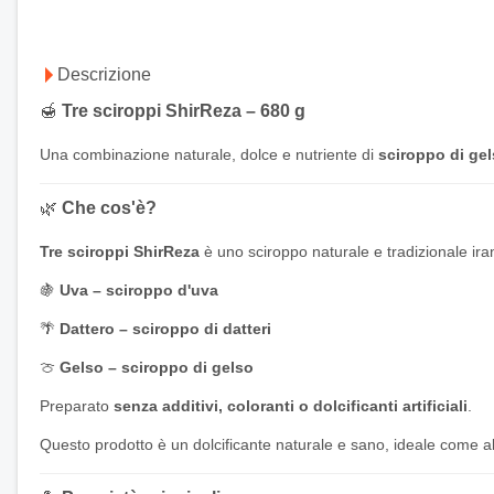
Descrizione
🍯
Tre sciroppi ShirReza – 680 g
Una combinazione naturale, dolce e nutriente di
sciroppo di gel
🌿
Che cos'è?
Tre sciroppi ShirReza
è uno sciroppo naturale e tradizionale iran
🍇
Uva – sciroppo d'uva
🌴
Dattero – sciroppo di datteri
🍈
Gelso – sciroppo di gelso
Preparato
senza additivi, coloranti o dolcificanti artificiali
.
Questo prodotto è un dolcificante naturale e sano, ideale come alt