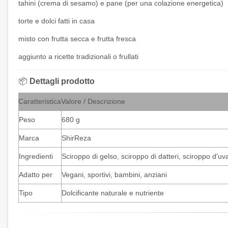
tahini (crema di sesamo) e pane (per una colazione energetica)
torte e dolci fatti in casa
misto con frutta secca e frutta fresca
aggiunto a ricette tradizionali o frullati
📦
Dettagli prodotto
Caratteristica
Valore / Descrizione
Peso
680 g
Marca
ShirReza
Ingredienti
Sciroppo di gelso, sciroppo di datteri, sciroppo d'uv
Adatto per
Vegani, sportivi, bambini, anziani
Tipo
Dolcificante naturale e nutriente