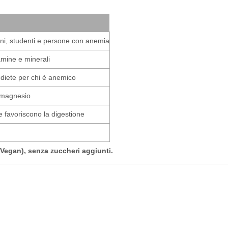
ini, studenti e persone con anemia
tamine e minerali
e diete per chi è anemico
e magnesio
e favoriscono la digestione
(Vegan), senza zuccheri aggiunti.