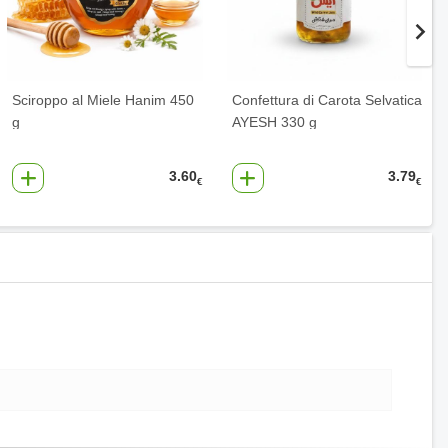
Sciroppo al Miele Hanim 450
Confettura di Carota Selvatica
g
AYESH 330 g
3.60
3.79
€
€