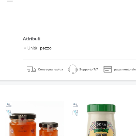
Unità:
pezzo
Consegna rapida
Supporto 7/7
pagamento sic