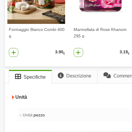
Formaggio Bianco Combi 400
Marmellata di Rose Khanom
g
295 g
3.90
3.19
€
€
Descrizione
Commenti
Specifiche
Unità
Unità:
pezzo