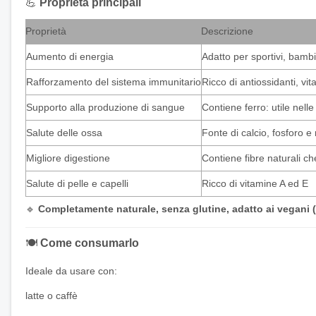
💪
Proprietà principali
Proprietà
Descrizione
Aumento di energia
Adatto per sportivi, bamb
Rafforzamento del sistema immunitario
Ricco di antiossidanti, vi
Supporto alla produzione di sangue
Contiene ferro: utile nell
Salute delle ossa
Fonte di calcio, fosforo 
Migliore digestione
Contiene fibre naturali ch
Salute di pelle e capelli
Ricco di vitamine A ed E
🔹
Completamente naturale, senza glutine, adatto ai vegani 
🍽
Come consumarlo
Ideale da usare con:
latte o caffè