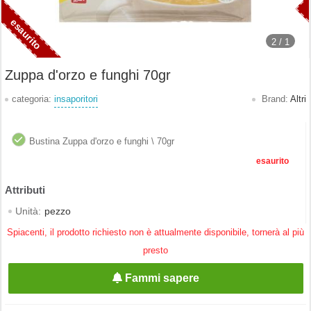
2 /
1
Zuppa d'orzo e funghi 70gr
categoria:
insaporitori
Brand:
Altri
Bustina Zuppa d'orzo e funghi \ 70gr
esaurito
Unità:
pezzo
Spiacenti, il prodotto richiesto non è attualmente disponibile, tornerà al più
presto
Fammi sapere