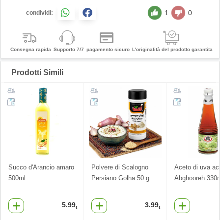
1
0
condividi:
Consegna rapida
Supporto 7/7
pagamento sicuro
L'originalità del prodotto garantita
Prodotti Simili
Succo d'Arancio amaro
Polvere di Scalogno
Aceto di uva ac
500ml
Persiano Golha 50 g
Abghooreh 330
5.99
3.99
€
€