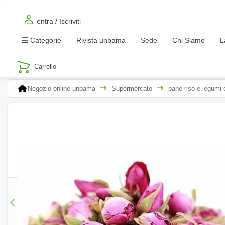
entra / Iscriviti
Categorie
Rivista unbama
Sede
Chi Siamo
L
Negozio online unbama
Supermercato
pane riso e legumi e