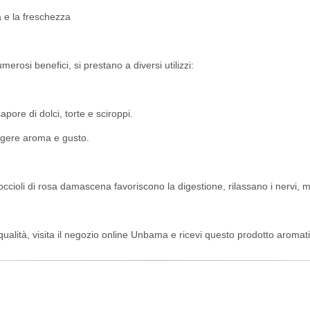
a e la freschezza
erosi benefici, si prestano a diversi utilizzi:
apore di dolci, torte e sciroppi.
iungere aroma e gusto.
occioli di rosa damascena favoriscono la digestione, rilassano i nervi, mi
 qualità, visita il negozio online Unbama e ricevi questo prodotto aroma