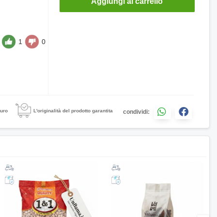
Aggiungi al carrello
1
0
uro
L'originalità del prodotto garantita
condividi: