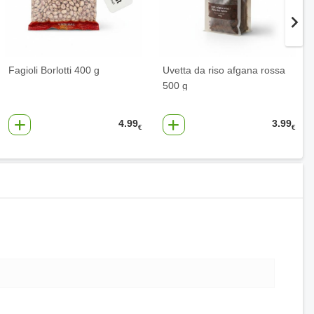
Fagioli Borlotti 400 g
Uvetta da riso afgana rossa
500 g
4.99
3.99
€
€