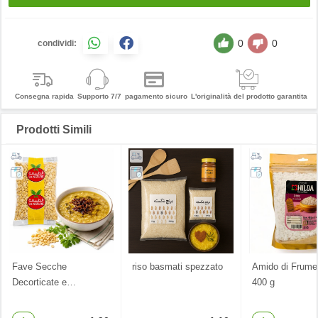
0
0
condividi:
Consegna rapida
Supporto 7/7
pagamento sicuro
L'originalità del prodotto garantita
Prodotti Simili
Fave Secche
riso basmati spezzato
Amido di Frume
Decorticate e
…
400 g