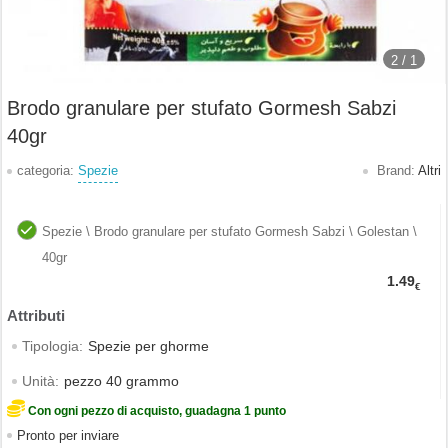
2 /
1
Brodo granulare per stufato Gormesh Sabzi
40gr
categoria:
Spezie
Brand:
Altri
Spezie \ Brodo granulare per stufato Gormesh Sabzi \ Golestan \
40gr
1.49
€
Tipologia:
Spezie per ghorme
Unità:
pezzo 40 grammo
Con ogni pezzo di acquisto, guadagna 1 punto
Pronto per inviare