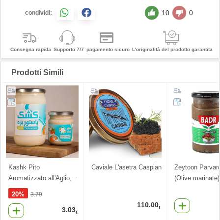
10
0
condividi:
Consegna rapida
Supporto 7/7
pagamento sicuro
L'originalità del prodotto garantita
Prodotti Simili
Kashk Pito
Caviale L'asetra Caspian
Zeytoon Parvar
Aromatizzato all'Aglio,
…
(Olive marinate
20%
3.79
110.00
€
3.03
€