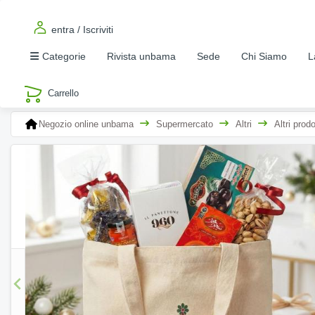
entra / Iscriviti
Categorie
Rivista unbama
Sede
Chi Siamo
L
Negozio online unbama
Supermercato
Altri
Altri prodo