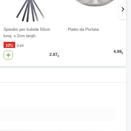
Spiedini per kubide 50cm
Piatto da Portata
lung. x 2cm largh.
10%
3.19
4.99
€
2.87
€