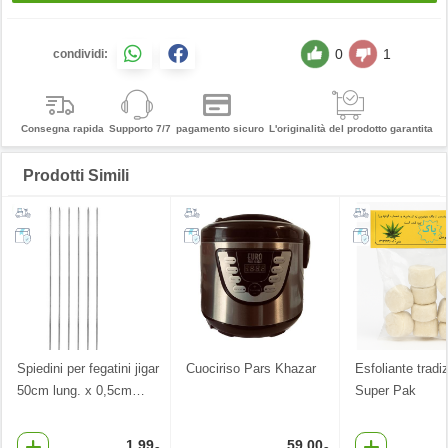
0
1
condividi:
Consegna rapida
Supporto 7/7
pagamento sicuro
L'originalità del prodotto garantita
Prodotti Simili
Spiedini per fegatini jigar
Cuociriso Pars Khazar
Esfoliante tradi
50cm lung. x 0,5cm
…
Super Pak
1.99
59.00