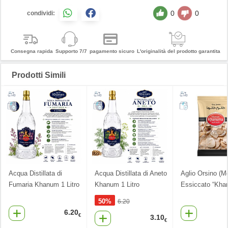
0
0
condividi:
Consegna rapida
Supporto 7/7
pagamento sicuro
L'originalità del prodotto garantita
Prodotti Simili
Acqua Distillata di
Acqua Distillata di Aneto
Aglio Orsino (M
Fumaria Khanum 1 Litro
Khanum 1 Litro
Essiccato “Kh
50%
6.20
6.20
€
3.10
€