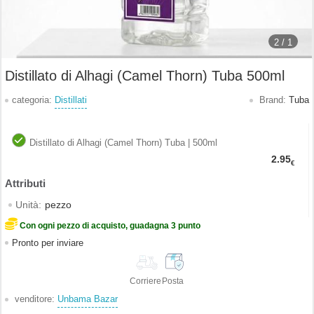
2 /
1
Distillato di Alhagi (Camel Thorn) Tuba 500ml
categoria:
Distillati
Brand:
Tuba
Distillato di Alhagi (Camel Thorn) Tuba | 500ml
2.95
€
Unità:
pezzo
Con ogni pezzo di acquisto, guadagna 3 punto
Pronto per inviare
Corriere
Posta
venditore:
Unbama Bazar