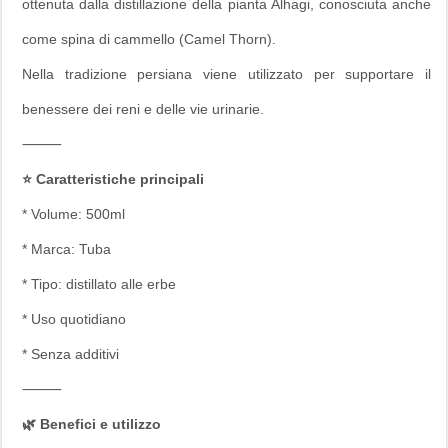
ottenuta dalla distillazione della pianta Alhagi, conosciuta anche
come spina di cammello (Camel Thorn).
Nella tradizione persiana viene utilizzato per supportare il
benessere dei reni e delle vie urinarie.
⸻
⭐ Caratteristiche principali
* Volume: 500ml
* Marca: Tuba
* Tipo: distillato alle erbe
* Uso quotidiano
* Senza additivi
⸻
🌿 Benefici e utilizzo