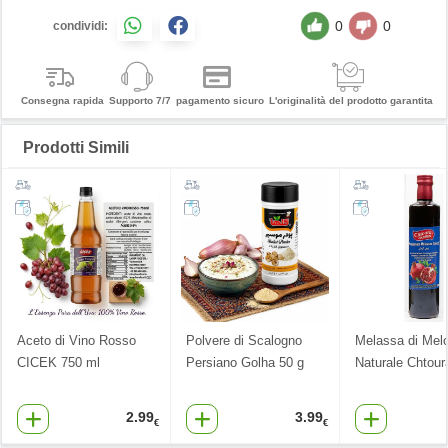
0
0
condividi:
Consegna rapida
Supporto 7/7
pagamento sicuro
L'originalità del prodotto garantita
Prodotti Simili
Aceto di Vino Rosso
Polvere di Scalogno
Melassa di Mel
CICEK 750 ml
Persiano Golha 50 g
Naturale Chtour
2.99
3.99
€
€