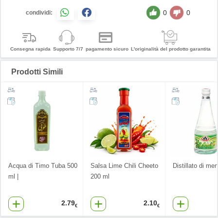
0
0
condividi:
Consegna rapida
Supporto 7/7
pagamento sicuro
L'originalità del prodotto garantita
Prodotti Simili
Acqua di Timo Tuba 500
Salsa Lime Chili Cheeto
Distillato di me
ml |
200 ml
2.79
2.10
€
€