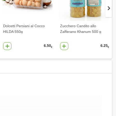
Dolcetti Persiani al Cocco
Zucchero Candito allo
HILDA 550g
Zafferano Khanum 500 g
6.50
6.25
€
€