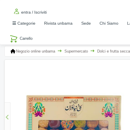
entra / Iscriviti
Categorie
Rivista unbama
Sede
Chi Siamo
L
Negozio online unbama
Supermercato
Dolci e frutta secca