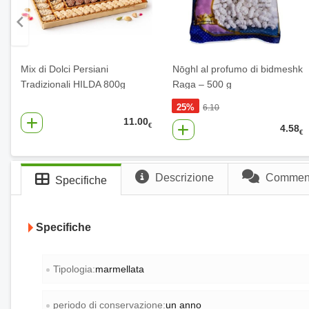
Mix di Dolci Persiani
Nōghl al profumo di bidmeshk
Tradizionali HILDA 800g
Raga – 500 g
25%
6.10
11.00
€
4.58
€
Descrizione
Commenti
Specifiche
Specifiche
Tipologia:
marmellata
periodo di conservazione:
un anno