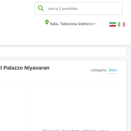
Italia, Seleziona lindirizzo
el Palazzo Niyavaran
categoria:
Dolci
Spiacenti, il prodotto richiesto non è