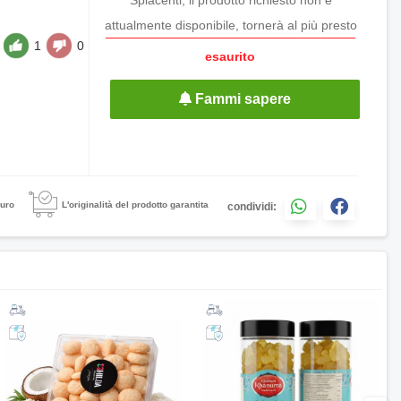
attualmente disponibile, tornerà al più presto
1
0
esaurito
Fammi sapere
uro
L'originalità del prodotto garantita
condividi: