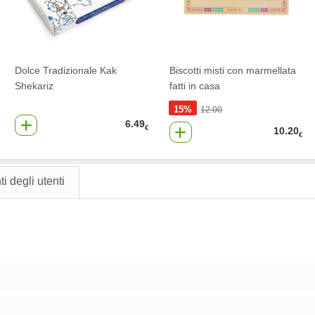
Dolce Tradizionale Kak
Biscotti misti con marmellata
Shekariz
fatti in casa
15%
12.00
6.49
€
10.20
€
 degli utenti