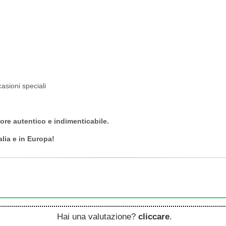
casioni speciali
pore autentico e indimenticabile.
alia e in Europa!
Hai una valutazione?
cliccare
.